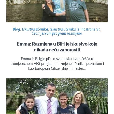
Blog
,
Iskustva učenika
,
Iskustva učenika iz inostranstva
,
Tromjesečni program razmjene
Emma: Razmjena u BiH je iskustvo koje
nikada neću zaboraviti
Emma iz Belgije piše o svom iskustvu učešća u
tromjesečnom AFS programu razmjene učenika, poznatom i
kao European Citizenship Trimester…