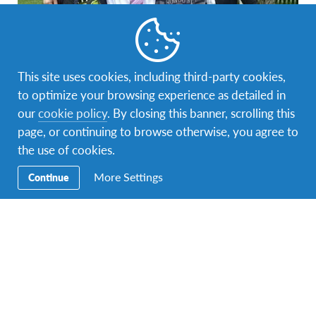
This site uses cookies, including third-party cookies,
to optimize your browsing experience as detailed in
Blog
,
Iskustva učenika
,
Iskustva učenika iz inostranstva
,
our
cookie policy
. By closing this banner, scrolling this
Jednogodišnji program razmjene
page, or continuing to browse otherwise, you agree to
AFS učenici gosti: Onur iz Turske piše o životu
the use of cookies.
u BiH
More Settings
Continue
Onur iz Turske piše o svom AFS interkulturalnom iskustvu u
BiH u školskoj 2014/15. godini. Ja se zovem Onur.
Dolazim…