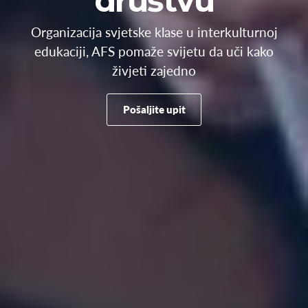
društvu
Organizacija svjetske klase u interkulturnoj
edukaciji, AFS pomaže svijetu da uči kako
živjeti zajedno
Pošaljite upit