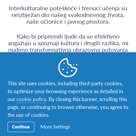
Interkulturalne poteškoće i trenuci učenja su
neizbježan dio našeg svakodnevnog života,
naše učionice i javnog prostora.
Kako bi pripremili ljude da se efektivno
angažuju u spoznaji kultura i drugih razlika, mi
nudimo transformativna obrazovna putovanja
koja su prilagođena učenicima, porodicama,
volonterima, odraslima i zajednicama.
Svako AFS putovanje počiva na sljedećih šest
This site uses cookies, including third-party cookies,
principa:
to optimize your browsing experience as detailed in
our
cookie policy
. By closing this banner, scrolling this
1. Učenje kao putovanje promjene
page, or continuing to browse otherwise, you agree to
2.
Na ciljevima baziran kurikulum + metode
the use of cookies.
More Settings
Continue
3.
Zadivljujuća iskustva + struktuirano učenje