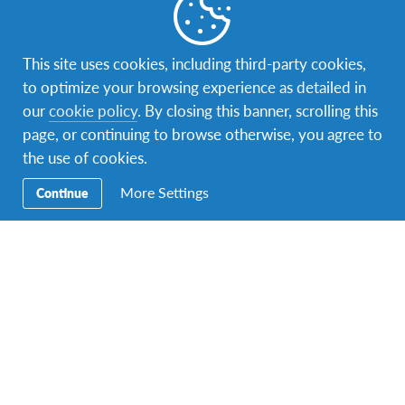
Novosti iz organizacije
,
Saopćenja za javnost
,
Vijesti
Stipendija za učešće u AFS programu
This site uses cookies, including third-party cookies,
interkulturalnog učenja na Tajlandu za
to optimize your browsing experience as detailed in
školsku godinu 2019/20
our
cookie policy
. By closing this banner, scrolling this
AFS je posvećen pomaganju mladima da iskuse boravak u
page, or continuing to browse otherwise, you agree to
inostranstvu bez obzira da njihovu finansijsku situaciju. AFS
the use of cookies.
sarađuje sa preduzećima,…
More Settings
Continue