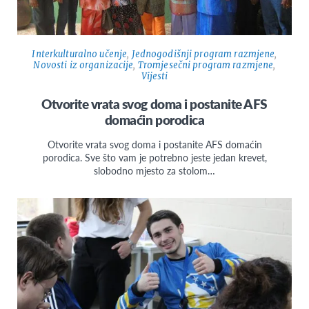
Interkulturalno učenje
,
Jednogodišnji program razmjene
,
Novosti iz organizacije
,
Tromjesečni program razmjene
,
Vijesti
Otvorite vrata svog doma i postanite AFS
domaćin porodica
Otvorite vrata svog doma i postanite AFS domaćin
porodica. Sve što vam je potrebno jeste jedan krevet,
slobodno mjesto za stolom…