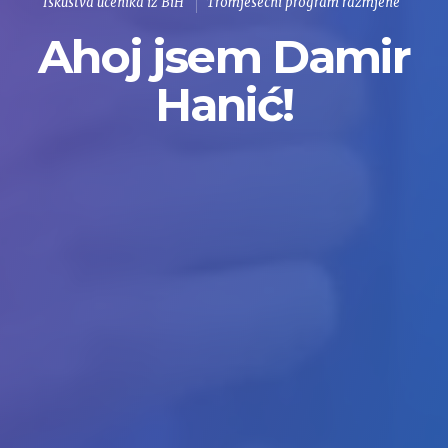
Iskustva učenika iz BiH
Tromjesečni program razmjene
Ahoj jsem Damir
Hanić!