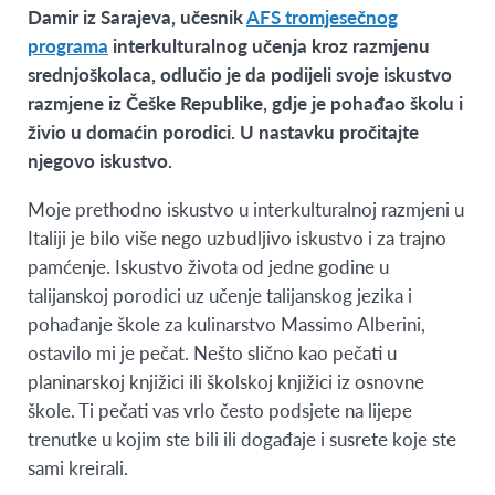
Damir iz Sarajeva, učesnik
AFS tromjesečnog
programa
interkulturalnog učenja kroz razmjenu
srednjoškolaca, odlučio je da podijeli svoje iskustvo
razmjene iz Češke Republike, gdje je pohađao školu i
živio u domaćin porodici. U nastavku pročitajte
njegovo iskustvo.
Moje prethodno iskustvo u interkulturalnoj razmjeni u
Italiji je bilo više nego uzbudljivo iskustvo i za trajno
pamćenje. Iskustvo života od jedne godine u
talijanskoj porodici uz učenje talijanskog jezika i
pohađanje škole za kulinarstvo Massimo Alberini,
ostavilo mi je pečat. Nešto slično kao pečati u
planinarskoj knjižici ili školskoj knjižici iz osnovne
škole. Ti pečati vas vrlo često podsjete na lijepe
trenutke u kojim ste bili ili događaje i susrete koje ste
sami kreirali.