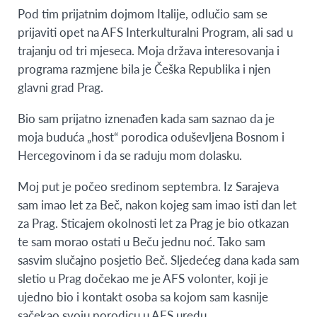
Pod tim prijatnim dojmom Italije, odlučio sam se
prijaviti opet na AFS Interkulturalni Program, ali sad u
trajanju od tri mjeseca. Moja država interesovanja i
programa razmjene bila je Češka Republika i njen
glavni grad Prag.
Bio sam prijatno iznenađen kada sam saznao da je
moja buduća „host“ porodica oduševljena Bosnom i
Hercegovinom i da se raduju mom dolasku.
Moj put je počeo sredinom septembra. Iz Sarajeva
sam imao let za Beč, nakon kojeg sam imao isti dan let
za Prag. Sticajem okolnosti let za Prag je bio otkazan
te sam morao ostati u Beču jednu noć. Tako sam
sasvim slučajno posjetio Beč. Sljedećeg dana kada sam
sletio u Prag dočekao me je AFS volonter, koji je
ujedno bio i kontakt osoba sa kojom sam kasnije
sačekao svoju porodicu u AFS uredu.