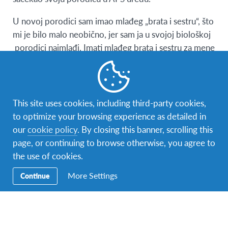
U novoj porodici sam imao mlađeg „brata i sestru“, što
mi je bilo malo neobično, jer sam ja u svojoj biološkoj
porodici najmlađi. Imati mlađeg brata i sestru za mene
je bilo potpuno novo iskustvo. Vrlo brzo sam
uspostavio odnos sa svim članovima porodice, jer ipak
češki je jezik pomalo sličan našem maternjem.
This site uses cookies, including third-party cookies,
Imao sam priliku da novoj „host“ porodici pripremim
to optimize your browsing experience as detailed in
razna bosanska jela, poput bosanskog lonca, sarme i
our
cookie policy
. By closing this banner, scrolling this
hurmašice. Imao sam također priliku da upoznam
page, or continuing to browse otherwise, you agree to
dosta o njihovoj tradicionalnoj kuhinji. Otišli smo
the use of cookies.
jedan vikend u jednu pivnicu gdje nas je osoblje
More Settings
provelo kroz muzej o pivu i pokazali su nam
Continue
interesantne mašine koje se koriste za proces
pravljenja piva. Nakon toga smo otišli u
srednjovijekovni restoran koji je bio u pravom stilu