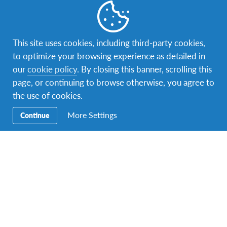
Blog
,
Interkulturalno učenje
,
Iskustva učenika
,
Jednogodišnji program razmjene
This site uses cookies, including third-party cookies,
Ovo je jedno od najtežih ali i najljepših
to optimize your browsing experience as detailed in
iskustava koje sam doživio
our
cookie policy
. By closing this banner, scrolling this
page, or continuing to browse otherwise, you agree to
Đani iz Breze učestvuje u AFS programu interkulturalnog
the use of cookies.
učenja kroz jednogodišnju razmjenu srednjoškolaca u
školskoj 2017/18. godini. U nastavku možete…
More Settings
Continue