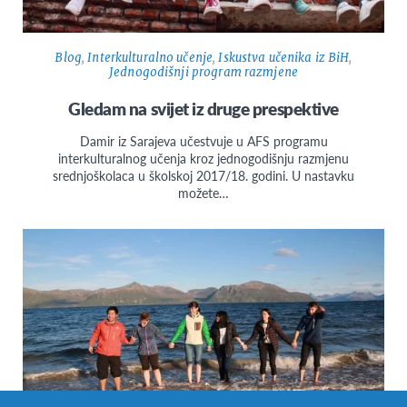
Blog
,
Interkulturalno učenje
,
Iskustva učenika iz BiH
,
Jednogodišnji program razmjene
Gledam na svijet iz druge prespektive
Damir iz Sarajeva učestvuje u AFS programu
interkulturalnog učenja kroz jednogodišnju razmjenu
srednjoškolaca u školskoj 2017/18. godini. U nastavku
možete…