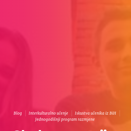
Blog
Interkulturalno učenje
Iskustva učenika iz BiH
Jednogodišnji program razmjene