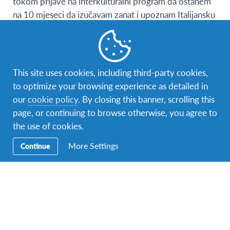
tokom prijave na interkulturalni program da ostanem
na 10 mjeseci da izučavam zanat i upoznam Italijansku
kulturu. Oduvijek sam imao želju da putujem, a Italija
mi se činila najbolji izbor usporedbi sa ostalim
destinacijama širom svijeta radi geografskog položaja i
bogate kulture. Jedna pozitivna i zahtjevna stvar je što
This site uses cookies, including third-party cookies,
pohađam nastavu na italijanskom jeziku te mi
to optimize your browsing experience as detailed in
omogučava da naučim jezik i da se bolje uklopim u
our
cookie policy
. By closing this banner, scrolling this
italijansku sredinu.
page, or continuing to browse otherwise, you agree to
the use of cookies.
More Settings
Continue