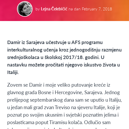
by
Lejna Čelebičić
na dan
February 7, 2018
Damir iz Sarajeva učestvuje u AFS programu
interkulturalnog učenja kroz jednogodišnju razmjenu
srednjoškolaca u školskoj 2017/18. godini. U
nastavku možete pročitati njegovo iskustvo života u
Italiji.
Zovem se Damir i moje veliko putovanje kreće iz
glavnog grada Bosne i Hercegovine, Sarajeva. Jednog
prelijepog septembarskog dana sam se uputio u Italiju,
u jedan mali grad zvan Treviso na sjeveru Italije, koji je
poznat po svojim ukusnim i svjetski poznatim jelima i
poslasticama poput Tiramisu kolača. Odlučio sam