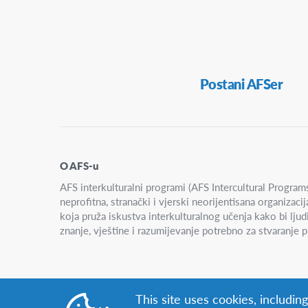
Sekundarna
Postani AFSer
navigacija
O AFS-u
AFS interkulturalni programi (AFS Intercultural Progra
neprofitna, stranački i vjerski neorijentisana organizac
koja pruža iskustva interkulturalnog učenja kako bi lju
znanje, vještine i razumijevanje potrebno za stvaranje pr
This site uses cookies, includin