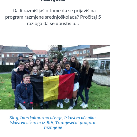
Da li razmišljaš o tome da se prijaviš na
program razmjene srednjoškolaca? Pročitaj 5
razloga da se upustiš u…
Blog
,
Interkulturalno učenje
,
Iskustva učenika
,
Iskustva učenika iz BiH
,
Tromjesečni program
razmjene