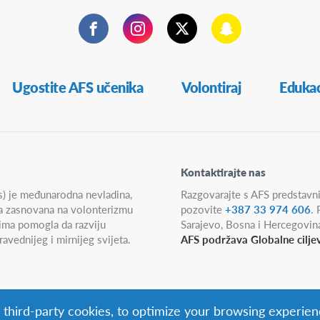
Facebook
Instagram
Twitter
Snapchat
Ugostite AFS učenika
Volontiraj
Edukac
Kontaktirajte nas
ms) je međunarodna nevladina,
Razgovarajte s AFS predstavn
ija zasnovana na volonterizmu
pozovite
+387 33 974 606
.
dima pomogla da razviju
Sarajevo, Bosna i Hercegovin
avednijeg i mirnijeg svijeta.
AFS podržava Globalne cilje
g third-party cookies, to optimize your browsing experien