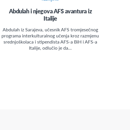
Abdulah i njegova AFS avantura iz
Italije
Abdulah iz Sarajeva, učesnik AFS tromjesečnog
programa interkulturalnog učenja kroz razmjenu
srednjoškolaca i stipendista AFS-a BiH i AFS-a
Italije, odlučio je da…