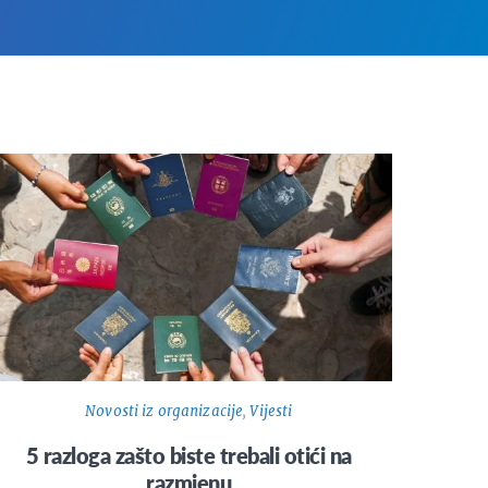
Novosti iz organizacije
,
Vijesti
5 razloga zašto biste trebali otići na
razmjenu