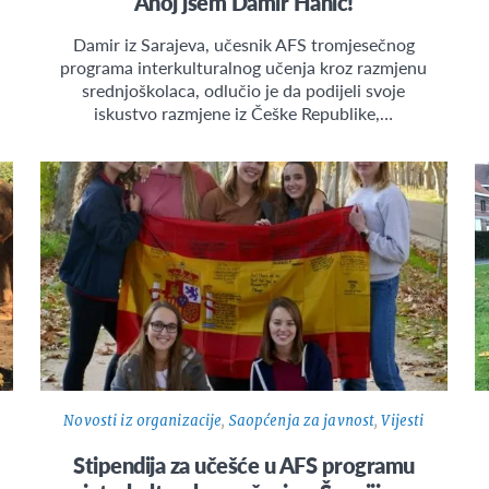
Ahoj jsem Damir Hanić!
Damir iz Sarajeva, učesnik AFS tromjesečnog
programa interkulturalnog učenja kroz razmjenu
srednjoškolaca, odlučio je da podijeli svoje
iskustvo razmjene iz Češke Republike,…
Novosti iz organizacije
,
Saopćenja za javnost
,
Vijesti
Stipendija za učešće u AFS programu