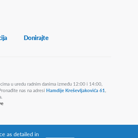
ija
Donirajte
icima u uredu radnim danima između 12:00 i 14:00,
 Pronađite nas na adresi
Hamdije Kreševljakovića 61
,
a.
ve
ce as detailed in