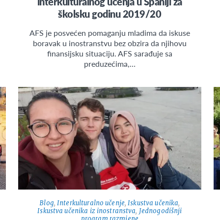
interkulturalnog učenja u Španiji za
školsku godinu 2019/20
AFS je posvećen pomaganju mladima da iskuse
boravak u inostranstvu bez obzira da njihovu
finansijsku situaciju. AFS sarađuje sa
preduzećima,…
Blog
,
Interkulturalno učenje
,
Iskustva učenika
,
Iskustva učenika iz inostranstva
,
Jednogodišnji
program razmjene