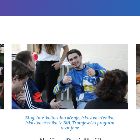
Blog
,
Interkulturalno učenje
,
Iskustva učenika
,
Iskustva učenika iz BiH
,
Tromjesečni program
razmjene