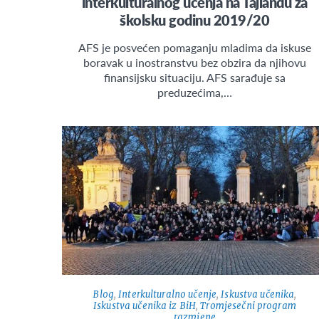
interkulturalnog učenja na Tajlandu za
školsku godinu 2019/20
AFS je posvećen pomaganju mladima da iskuse
boravak u inostranstvu bez obzira da njihovu
finansijsku situaciju. AFS sarađuje sa
preduzećima,…
Blog
,
Interkulturalno učenje
,
Iskustva učenika
,
Iskustva učenika iz BiH
,
Tromjesečni program
razmjene