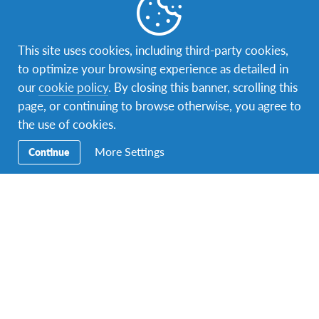
Novosti iz organizacije
,
Saopćenja za javnost
,
Vijesti
Stipendija za učešće u AFS programu
This site uses cookies, including third-party cookies,
interkulturalnog učenja na Tajlandu za
to optimize your browsing experience as detailed in
školsku godinu 2019/20
our
cookie policy
. By closing this banner, scrolling this
AFS je posvećen pomaganju mladima da iskuse boravak u
page, or continuing to browse otherwise, you agree to
inostranstvu bez obzira da njihovu finansijsku situaciju. AFS
the use of cookies.
sarađuje sa preduzećima,…
More Settings
Continue