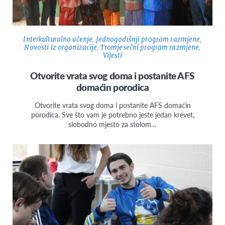
Interkulturalno učenje
,
Jednogodišnji program razmjene
,
Novosti iz organizacije
,
Tromjesečni program razmjene
,
Vijesti
Otvorite vrata svog doma i postanite AFS
domaćin porodica
Otvorite vrata svog doma i postanite AFS domaćin
porodica. Sve što vam je potrebno jeste jedan krevet,
slobodno mjesto za stolom…