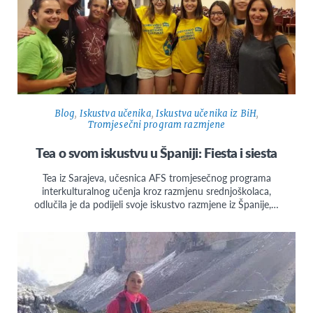
Blog
,
Iskustva učenika
,
Iskustva učenika iz BiH
,
Tromjesečni program razmjene
Tea o svom iskustvu u Španiji: Fiesta i siesta
Tea iz Sarajeva, učesnica AFS tromjesečnog programa
interkulturalnog učenja kroz razmjenu srednjoškolaca,
odlučila je da podijeli svoje iskustvo razmjene iz Španije,…