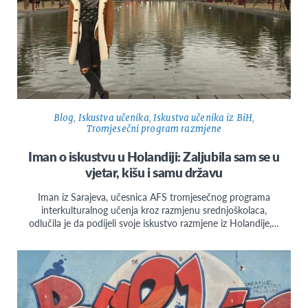
Blog
,
Iskustva učenika
,
Iskustva učenika iz BiH
,
Tromjesečni program razmjene
Iman o iskustvu u Holandiji: Zaljubila sam se u
vjetar, kišu i samu državu
Iman iz Sarajeva, učesnica AFS tromjesečnog programa
interkulturalnog učenja kroz razmjenu srednjoškolaca,
odlučila je da podijeli svoje iskustvo razmjene iz Holandije,…