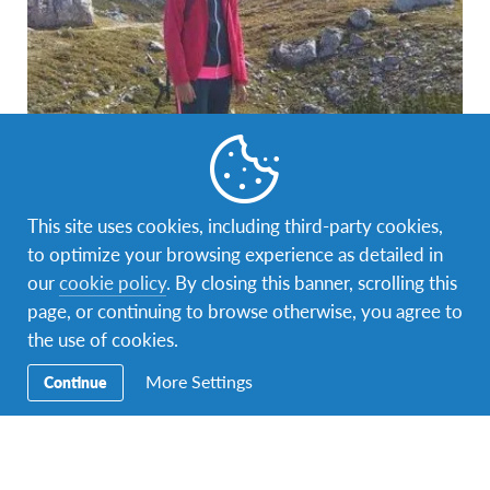
Blog
,
Iskustva učenika
,
Iskustva učenika iz BiH
,
Tromjesečni program razmjene
Ana: Svaki dan razmjene donosi novo
This site uses cookies, including third-party cookies,
iskustvo
to optimize your browsing experience as detailed in
Ana iz Banjaluke učestvovala je u AFS programu
our
cookie policy
. By closing this banner, scrolling this
interkulturalnog učenja kroz razmjenu srednjoškolaca u
page, or continuing to browse otherwise, you agree to
školskoj 2014/15. godini. U nastavku možete…
the use of cookies.
More Settings
Continue