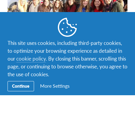
This site uses cookies, including third-party cookies,
to optimize your browsing experience as detailed in
our
cookie policy
. By closing this banner, scrolling this
Blog
,
Iskustva učenika iz BiH
,
Iskustva volontera
,
Tromjesečni program razmjene
page, or continuing to browse otherwise, you agree to
the use of cookies.
Uspješno održano peto izdanje ECTP kampa u
Briselu
More Settings
Continue
Nakon što su proveli tri mjeseca u inostranstvu, 178
učenika iz 22 evropske zemlje se od 1. do 5. decembra…