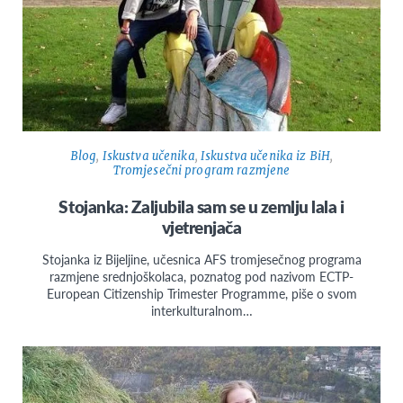
Blog
,
Iskustva učenika
,
Iskustva učenika iz BiH
,
Tromjesečni program razmjene
Stojanka: Zaljubila sam se u zemlju lala i
vjetrenjača
Stojanka iz Bijeljine, učesnica AFS tromjesečnog programa
razmjene srednjoškolaca, poznatog pod nazivom ECTP-
European Citizenship Trimester Programme, piše o svom
interkulturalnom…