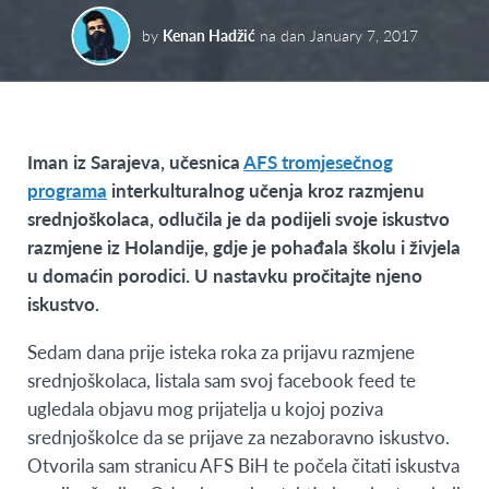
by
Kenan Hadžić
na dan
January 7, 2017
Iman iz Sarajeva, učesnica
AFS tromjesečnog
programa
interkulturalnog učenja kroz razmjenu
srednjoškolaca, odlučila je da podijeli svoje iskustvo
razmjene iz Holandije, gdje je pohađala školu i živjela
u domaćin porodici. U nastavku pročitajte njeno
iskustvo.
Sedam dana prije isteka roka za prijavu razmjene
srednjoškolaca, listala sam svoj facebook feed te
ugledala objavu mog prijatelja u kojoj poziva
srednjoškolce da se prijave za nezaboravno iskustvo.
Otvorila sam stranicu AFS BiH te počela čitati iskustva