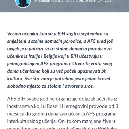
by
Kenan Hadžić
na dan
September 19, 2017
Većina učenika koji su u BiH stigli u septembru su
smješteni u stalne domaćin porodice, a AFS ured još
uvijek je u potrazi za tri stalne domaćin porodice za
učenike iz Italije i Belgije koji u BiH učestvuju u
jednogodišnjem AFS programu. Otvorite vrata svog
doma učenicima koji su već počeli upoznavati bh.
kulturu. Sve što vam je potrebno jeste jedan krevet,
slobodno mjesto za stolom i otvoreno srce.
AFS BIH svake godine organizuje dolazak učenika iz
inostranstva koji u Bosni i Hercegovini provode od 3
mjeseca do godinu dana kao učesnici AFS programa
interkulturalnog učenja. Oni tokom razmjene žive u
novoj domaćin porodici i pohađaju školu u BiH kako