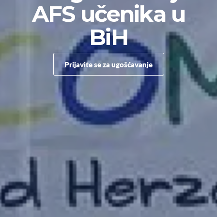
AFS učenika u
BiH
Prijavite se za ugošćavanje