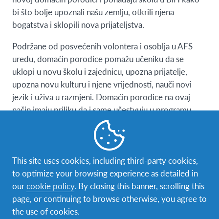
bi što bolje upoznali našu zemlju, otkrili njena
bogatstva i sklopili nova prijateljstva.
Podržane od posvećenih volontera i osoblja u AFS
uredu, domaćin porodice pomažu učeniku da se
uklopi u novu školu i zajednicu, upozna prijatelje,
upozna novu kulturu i njene vrijednosti, nauči novi
jezik i uživa u razmjeni. Domaćin porodice na ovaj
način imaju priliku da i same učestvuju u programu
interkulturalnog učenja i saznaju nešto više o zemlji i
kulturi iz koje učenici dolaze, istovremeno dijeleći
svoju. Međusobno upoznavanje kultura i tradicija
This site uses cookies, including third-party cookies,
pomaže porodicama da se povežu s učenikom i
to optimize your browsing experience as detailed in
steknu prijatelja za cijeli život.
our
cookie policy
. By closing this banner, scrolling this
Pored toga, ukoliko vaše dijete planira učešće u
page, or continuing to browse otherwise, you agree to
nekom programu razmjene, ugošćavanje AFS učenika
the use of cookies.