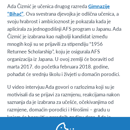
Ada Čizmić je učenica drugog razreda
Gimnazije
“Bihać”
. Ova svestrana djevojka je odlična učenica, a
svoju hrabrost i ambicioznost je pokazala kada je
aplicirala za jednogodišnji AFS program u Japanu. Ada
Čizmić je izabrana kao najbolji kandidat između
mnogih koji su se prijavili za stipendiju “1956
Returnee Scholarship”, koju je osigurala AFS
organizacija iz Japana. U ovoj zemlji će boraviti od
marta 2017. do početka februara 2018. godine,
pohađat će srednju školu i živjeti u domaćin porodici.
U video intervjuu Ada govori o razlozima koji su je
motivisali da se prijavi za razmjenu, reakcijama nakon
saznanja da je izabrana za učešće, očekivanjima od
razmjene, domaćin-porodici i Hirošimi – gradu u
kojem će boraviti u narednih godinu dana. Ada je
govorila i o AFS programima i
interkulturalnom