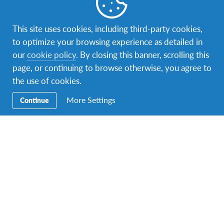
učenju
.
“Ja sam se prvenstveno prijavila zbog velike želje za
This site uses cookies, including third-party cookies,
dodatnim znanjem, druženjem i za viđenjem drugih
to optimize your browsing experience as detailed in
kultura, tradicija i civilizacija na specifičan i drugačiji
our
cookie policy
. By closing this banner, scrolling this
način. Tu je i velika želja za viđenjem svijeta iz nekog
page, or continuing to browse otherwise, you agree to
drugog ugla i perspektive, te će mi ova razmjena donijeti
the use of cookies.
mnogo dobroga nakon povratka i vjerujem da ću steći
More Settings
Continue
mnoga znanja koja ću moći primijeniti u svom životu”
–
rekla je između ostalog Ada.