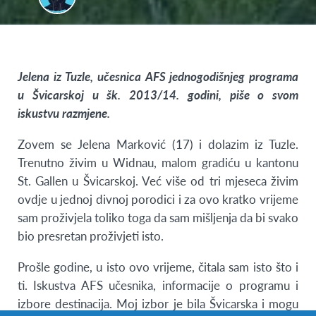
Jelena iz Tuzle, učesnica AFS
jednogodišnjeg programa
u Švicarskoj
u šk. 2013/14. godini, piše o svom
iskustvu razmjene.
Zovem se Jelena Marković (17) i dolazim iz Tuzle.
Trenutno živim u Widnau, malom gradiću u kantonu
St. Gallen u Švicarskoj. Već više od tri mjeseca živim
ovdje u jednoj divnoj porodici i za ovo kratko vrijeme
sam proživjela toliko toga da sam mišljenja da bi svako
bio presretan proživjeti isto.
Prošle godine, u isto ovo vrijeme, čitala sam isto što i
ti. Iskustva AFS učesnika, informacije o programu i
izbore destinacija. Moj izbor je bila Švicarska i mogu