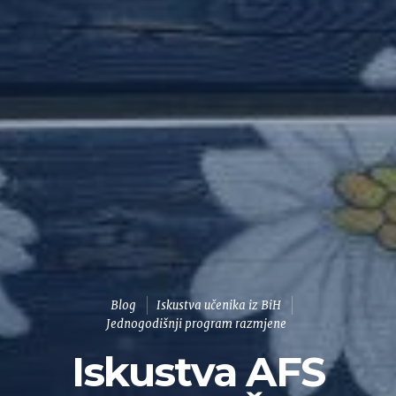
Blog
Iskustva učenika iz BiH
Jednogodišnji program razmjene
Iskustva AFS