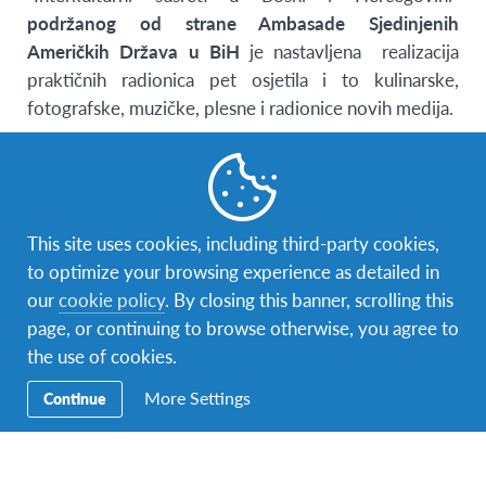
podržanog od strane Ambasade Sjedinjenih
Američkih Država u BiH
je nastavljena realizacija
praktičnih radionica pet osjetila i to kulinarske,
fotografske, muzičke, plesne i radionice novih medija.
Od ranog jutra su se osjetili primamljivi mirisi iz
kuhinje gdje se nalazila kulinarska radionica, čuli zvuci
Afrike kao proizvod muzičke radionice, bljeskovi
fotoaparata, koraci uz latino-američke plesove i
This site uses cookies, including third-party cookies,
kreairale reportaže u radionici novih medija što je sve
to optimize your browsing experience as detailed in
još više ojačalo entuzijazam i inspiraciju učesnika.
our
cookie policy
. By closing this banner, scrolling this
page, or continuing to browse otherwise, you agree to
Na pauzama se razmjenjivalo iskustvo, isprobavala su
the use of cookies.
se jela i širilo oduševljenje među učesnicima i
More Settings
Continue
volonterima. InterCOOL je dao dašak nade mladima
da i oni mogu aktivno učestvovati u društvu i biti
glavni akteri promjena koje žele vidjeti. Uvježbavanje
svega što se pripremalo za završni događaj teklo je u