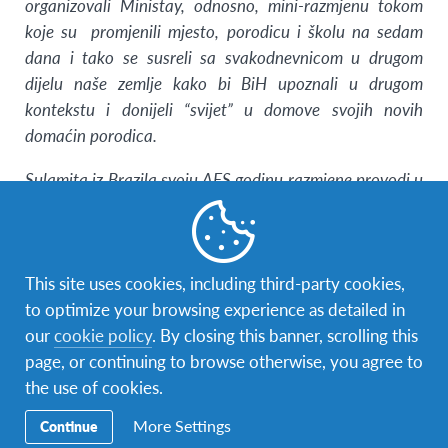
organizovali Ministay, odnosno, mini-razmjenu tokom
koje su promjenili mjesto, porodicu i školu na sedam
dana i tako se susreli sa svakodnevnicom u drugom
dijelu naše zemlje kako bi BiH upoznali u drugom
kontekstu i donijeli “svijet” u domove svojih novih
domaćin porodica.
Sulamita iz Brazila svoju AFS godinu razmjene provodi u
Srpcu, a tokom Ministaya je živjela u porodici Filipović
u Foči gdje je pohađala nastavu u Srednjoškolskom
centru, te piše o svom iskustvu.
This site uses cookies, including third-party cookies,
Sedmica dana Ministaya je bila vrlo zanimljiva. Novi
to optimize your browsing experience as detailed in
ljudi, nova znanja i mnogo toga. Bila sam iznenađena,
our
cookie policy
. By closing this banner, scrolling this
jer sam mogla normalno komunicirati na našem jeziku,
page, or continuing to browse otherwise, you agree to
bez problema. Prvi dan škole je bio pun susreta sa
the use of cookies.
učenicima u novoj školi, mnogih pitanja i zanimljivosti.
More Settings
Continue
Novi nastavnici i novi prijatelji. Upoznala sam prijatelje