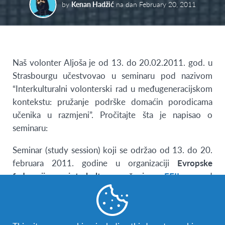
by
Kenan Hadžić
na dan
February 20, 2011
Naš volonter Aljoša je od 13. do 20.02.2011. god. u
Strasbourgu učestvovao u seminaru pod nazivom
“Interkulturalni volonterski rad u međugeneracijskom
kontekstu: pružanje podrške domaćin porodicama
učenika u razmjeni”. Pročitajte šta je napisao o
seminaru:
Seminar (study session) koji se održao od 13. do 20.
februara 2011. godine u organizaciji
Evropske
federacije za interkulturno učenje –
EFIL
, a pod
pokroviteljstvom Vijeća Evrope, definitivno je jedno
od najboljih iskustava u mom životu. Seminar je
okupio ukupno 30 učesnika, od 17 do 64 godine iz 17