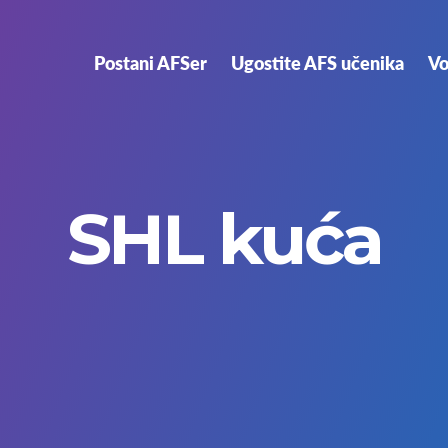
Postani AFSer
Ugostite AFS učenika
Vo
SHL kuća