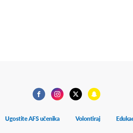
Facebook
Instagram
Twitter
Snapchat
Ugostite AFS učenika
Volontiraj
Edukac