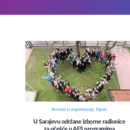
Novosti iz organizacije
,
Vijesti
U Sarajevu održane izborne radionice
za učešće u AFS programima