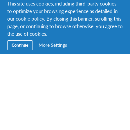
This site uses cookies, including third-party cookies,
Sekundarna
Postani AFSer
to optimize your browsing experience as detailed in
navigacija
our
cookie policy
. By closing this banner, scrolling this
Ugostite AFS učenika
page, or continuing to browse otherwise, you agree to
the use of cookies.
Volontiraj
More Settings
Continue
Edukacija
Donirajte
Kontaktirajte nas
Razgovarajte s AFS predstavnicima u uredu radnim danima
između 12:00 i 14:00, pozovite
+387 33 974 606
.
Pronađite nas na adresi
Hamdije Kreševljakovića 61
,
Sarajevo, Bosna i Hercegovina.