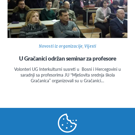
Novosti iz organizacije
,
Vijesti
U Gračanici održan seminar za profesore
Volonteri UG Interkulturni susreti u Bosni i Hercegovini u
saradnji sa profesorima JU “Mješovita srednja škola
Gračanica” organizovali su u Gračanici…
Facebook
Instagram
Twitter
Snapchat