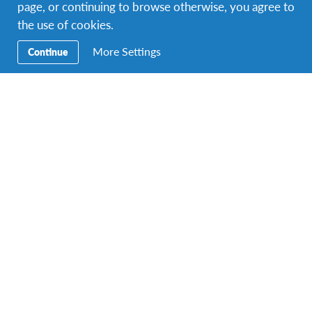
Volontiraj
page, or continuing to browse otherwise, you agree to
the use of cookies.
Edukacija
More Settings
Continue
Donirajte
Kontaktirajte nas
Razgovarajte s AFS predstavnicima u uredu radnim danima
između 12:00 i 14:00, pozovite
+387 33 974 606
.
Pronađite nas na adresi
Hamdije Kreševljakovića 61
,
Sarajevo, Bosna i Hercegovina.
AFS podržava Globalne ciljeve
O AFS-u
AFS interkulturalni programi (AFS Intercultural Programs) je