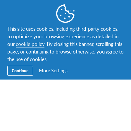
Saznajte više informacija o životu na Tajlandu i
specifičnostima tajlandske kulture na
stranici zemlje
.
Više detalja o školskom sistemu na Tajlandu možete
pročitati u
ovom dokumentu
.
This site uses cookies, including third-party cookies,
to optimize your browsing experience as detailed in
Posebni uslovi učešća
our
cookie policy
. By closing this banner, scrolling this
Za program razmjene na Tajlandu mogu se prijaviti
page, or continuing to browse otherwise, you agree to
učenici koji imaju prebivalište na području BiH,
the use of cookies.
pohađaju srednju školu u BiH, imaju odlične ili vrlo
More Settings
dobre ocjene, i rođeni su u periodu od 2. augusta
Continue
2002 do 2. oktobra 2005 godine. Poželjno je
predznanje engleskog jezika.
Uključeno u tvoje iskustvo