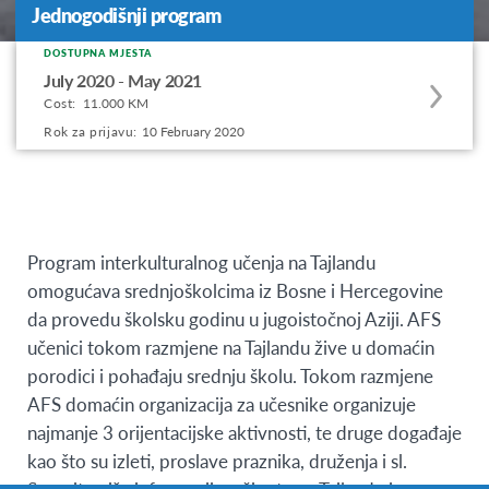
Jednogodišnji program
DOSTUPNA MJESTA
Apply
July 2020 - May 2021
to
Cost:
11.000 KM
this
Rok za prijavu:
10 February 2020
program
offering
Program interkulturalnog učenja na Tajlandu
omogućava srednjoškolcima iz Bosne i Hercegovine
da provedu školsku godinu u jugoistočnoj Aziji. AFS
učenici tokom razmjene na Tajlandu žive u domaćin
porodici i pohađaju srednju školu. Tokom razmjene
AFS domaćin organizacija za učesnike organizuje
najmanje 3 orijentacijske aktivnosti, te druge događaje
kao što su izleti, proslave praznika, druženja i sl.