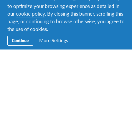
to optimize your browsing experience as detailed in
our
cookie policy
. By closing this banner, scrolling this
page, or continuing to browse otherwise, you agree to
the use of cookies.
More Settings
Continue
Regram @zeynnnnn @zeynnnnn ist mit ihrer Gastfamilie
in Berlin gewesen. Was war euer schönster Ausflug mit
eurer Gastfamilie? ☺?⛲? #gastfamilien #AFSerleben