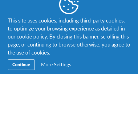
Facebook
Instagram
Twitter
Snapchat
This site uses cookies, including third-party cookies,
to optimize your browsing experience as detailed in
our
cookie policy
. By closing this banner, scrolling this
Sekundarna
Postani AFSer
navigacija
page, or continuing to browse otherwise, you agree to
the use of cookies.
Ugostite AFS učenika
More Settings
Continue
Volontiraj
Edukacija
Donirajte
Kontaktirajte nas