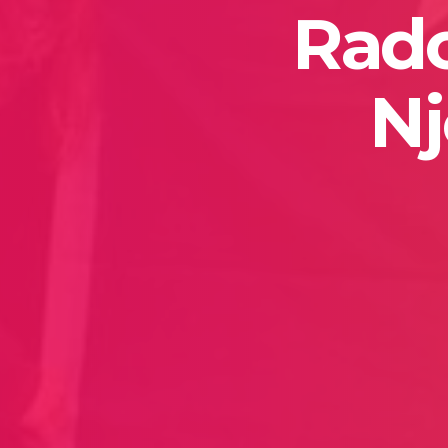
Rado
Nj