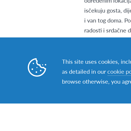
određenim lokacij
isčekuju gosta, dij
i van tog doma. P
radosti i srdačne d
učenika. Ja sam m
imaju vremena za 
iskren i reći da j
This site uses cookies, inc
svaki početak je t
as detailed in our
cookie po
cilj i što sam ostv
browse otherwise, you agre
segmenata svake k
domaćin roditelji
ljude te način njih
rukomet, koji je m
Ono što sam vreme