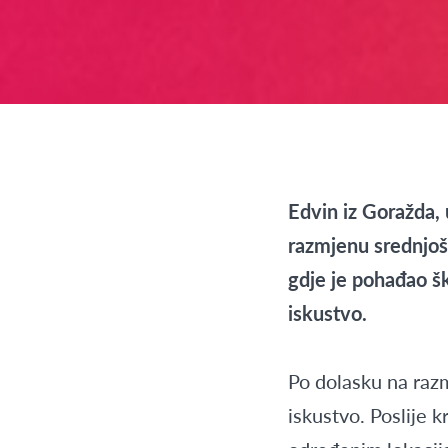
Edvin iz Goražda,
razmjenu srednjošk
gdje je pohađao šk
iskustvo.
Po dolasku na razm
iskustvo. Poslije