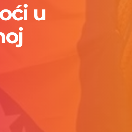
oći u
moj