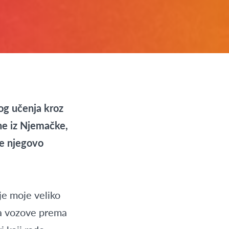
og učenja kroz
ene iz Njemačke,
te njegovo
je moje veliko
na vozove prema