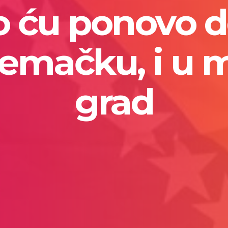
 ću ponovo d
emačku, i u 
grad