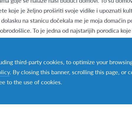
ama gdje se nalaze naši budući domovi. To su domovi
ete koje je željno proširiti svoje vidike i upoznati ku
o dolasku na stanicu dočekala me je moja domaćin 
obrodošlice. To je jedna od najstarijih porodica koje
nogo zadovoljan mojom porodicom, zbog toga što uvij
mene, za razgovor o mnogim temama, također i za dr
e po dolasku ovdje bilo veoma teško: jezik,društvo,nov
luding third-party cookies, to optimize your browsi
ežak tako i ovaj. Vremenom je postajalo lakše i lakše
licy
. By closing this banner, scrolling this page, or 
ario jeste učenje jezika domaćin zemlje. Jezik je jeda
e to the use of cookies.
ulture koji se vrlo brzo uči. Mnogo vremena provod
ma. Do sada sam sa njima obišao mnoge gradove i 
ovog življena i shvatanja drugih kultura i religija. O
oj omiljeni sport. Također još idem sa domaćin ocem 
nom osjeti na razmjeni jeste da sam postao dio sv