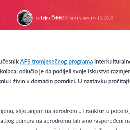
by
Lejna Čelebičić
na dan
January 15, 2018
 učesnik
AFS tromjesečnog programa
interkulturaln
olaca, odlučio je da podijeli svoje iskustvo razmj
olu i živio u domaćin porodici. U nastavku pročitaj
jenu, slijetanjem na aerodrom u Frankfurtu počelo 
 kratkog odmora na aerodromu bili smo raspoređeni 