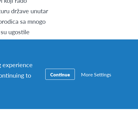
 koji rado
lturu države unutar
porodica sa mnogo
 su ugostile
ek su tu i uvijek
uženja. Biti ću
o okruženje, ali
ng experience
. Ono što mi je bio
More Settings
continuing to
Continue
n od najbitnijih
im sa svojim
upoznao mnoge
vdje treniram
na stoni tenis.
oje domaćin