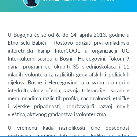
U Bugojnu će se od 6. do 14. aprila 2013. godine u
Etno selu Babići – Rostovo održati prvi omladinski
interetnički kamp InterCOOL u organizaciji UG
Interkulturni susreti u Bosni i Hercegovini. Tokom 9
dana, program će okupiti 35 srednjoškolaca i 11
mladih volontera iz različitih geografskih i političkih
dijelova Bosne i Hercegovine, a u svrhu promocije
interkulturalnog učenja, razvoja tolerancije i saradnje
među mladima različitih profila, nacionalnosti, etničke
i vjerske pripadnosti, podržavajući razvoj novih
vještina, aktivnog građanstva i volonterizma.
U vremenu kada raznolikosti čine posebnost
postojanja, moramo biti svjesni koliko je bitno