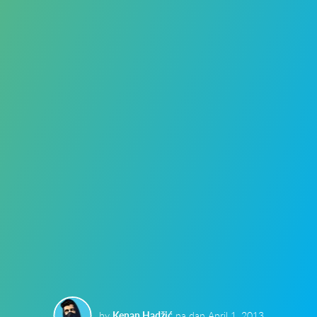
by
Kenan Hadžić
na dan
April 1, 2013