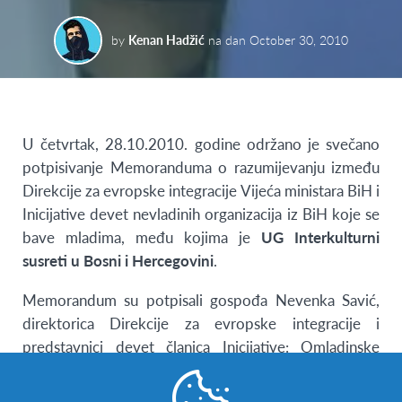
by
Kenan Hadžić
na dan
October 30, 2010
U četvrtak, 28.10.2010. godine održano je svečano
potpisivanje Memoranduma o razumijevanju između
Direkcije za evropske integracije Vijeća ministara BiH i
Inicijative devet nevladinih organizacija iz BiH koje se
bave mladima, među kojima je
UG Interkulturni
susreti u Bosni i Hercegovini
.
Memorandum su potpisali gospođa Nevenka Savić,
direktorica Direkcije za evropske integracije i
predstavnici devet članica Inicijative: Omladinske
informativne agencije BiH, Unije studenata Republike
Srpske, Asocijacije srednjoškolaca u Bosni i