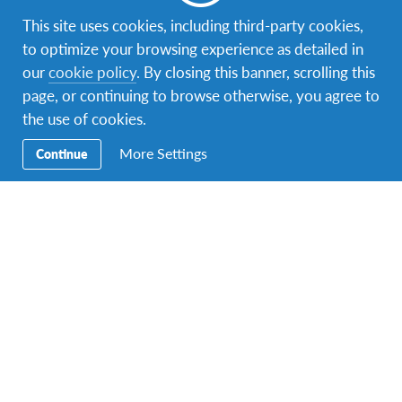
Facebook
Instagram
Twitter
Snapchat
This site uses cookies, including third-party cookies,
to optimize your browsing experience as detailed in
Sekundarna
Postani AFSer
our
cookie policy
. By closing this banner, scrolling this
navigacija
page, or continuing to browse otherwise, you agree to
Ugostite AFS učenika
the use of cookies.
Volontiraj
More Settings
Continue
Edukacija
Donirajte
Kontaktirajte nas
Razgovarajte s AFS predstavnicima u uredu radnim danima
između 12:00 i 14:00, pozovite
+387 33 974 606
.
Pronađite nas na adresi
Hamdije Kreševljakovića 61
,