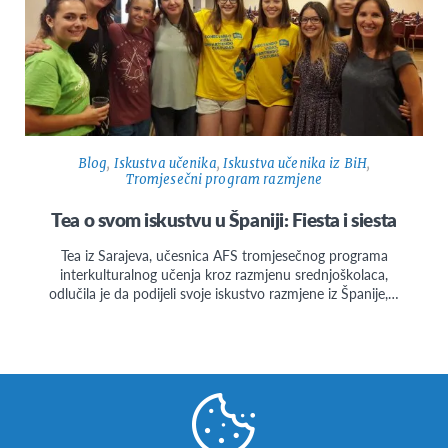
Blog
,
Iskustva učenika
,
Iskustva učenika iz BiH
,
Tromjesečni program razmjene
Tea o svom iskustvu u Španiji: Fiesta i siesta
Tea iz Sarajeva, učesnica AFS tromjesečnog programa
interkulturalnog učenja kroz razmjenu srednjoškolaca,
odlučila je da podijeli svoje iskustvo razmjene iz Španije,…