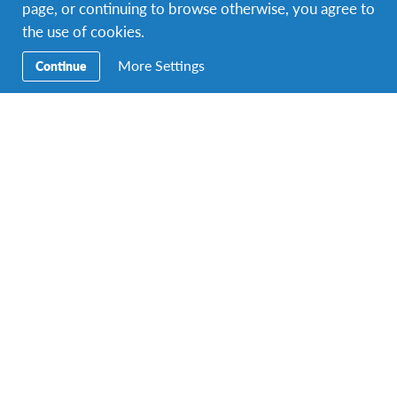
Volontiraj
page, or continuing to browse otherwise, you agree to
the use of cookies.
Edukacija
More Settings
Continue
Donirajte
Kontaktirajte nas
Razgovarajte s AFS predstavnicima u uredu radnim danima
između 12:00 i 14:00, pozovite
+387 33 974 606
.
Pronađite nas na adresi
Hamdije Kreševljakovića 61
,
Sarajevo, Bosna i Hercegovina.
AFS podržava Globalne ciljeve
O AFS-u
AFS interkulturalni programi (AFS Intercultural Programs) je