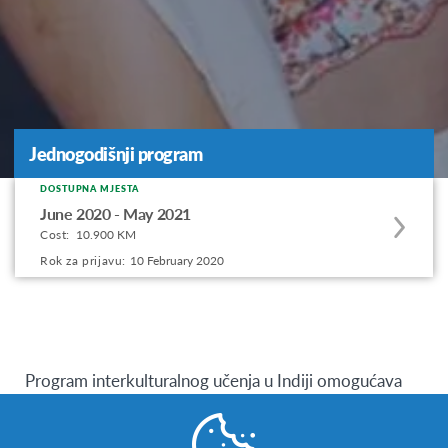
Jednogodišnji program
DOSTUPNA MJESTA
Apply
June 2020 - May 2021
to
Cost:
10.900 KM
this
Rok za prijavu:
10 February 2020
program
offering
Program interkulturalnog učenja u Indiji omogućava
srednjoškolcima iz Bosne i Hercegovine da provedu
školsku godinu u drugoj najmnogoljudnijoj državi na